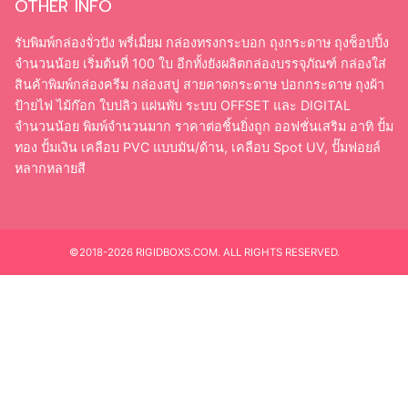
OTHER INFO
รับพิมพ์กล่องจั่วปัง พรี่เมี่ยม กล่องทรงกระบอก ถุงกระดาษ ถุงช็อปปิ้ง
จำนวนน้อย เริ่มต้นที่ 100 ใบ อีกทั้งยังผลิตกล่องบรรจุภัณฑ์ กล่องใส่
สินค้าพิมพ์กล่องครีม กล่องสบู่ สายคาดกระดาษ ปอกกระดาษ ถุงผ้า
ป้ายไฟ ไม้ก๊อก ใบปลิว แผ่นพับ ระบบ OFFSET และ DIGITAL
จำนวนน้อย พิมพ์จำนวนมาก ราคาต่อชิ้นยิ่งถูก ออฟชั่นเสริม อาทิ ปั้ม
ทอง ปั้มเงิน เคลือบ PVC แบบมัน/ด้าน, เคลือบ Spot UV, ปั๊มฟอยล์
หลากหลายสี
©2018-2026 RIGIDBOXS.COM. ALL RIGHTS RESERVED.