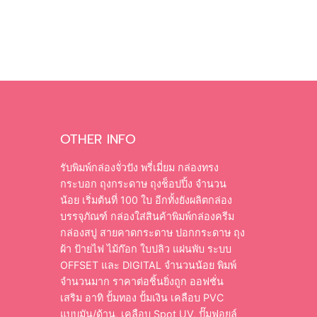
OTHER INFO
รับพิมพ์กล่องจั่วปัง พรี่เมี่ยม กล่องทรง
กระบอก ถุงกระดาษ ถุงช็อปปิ้ง จำนวน
น้อย เริ่มต้นที่ 100 ใบ อีกทั้งยังผลิตกล่อง
บรรจุภัณฑ์ กล่องใส่สินค้าพิมพ์กล่องครีม
กล่องสบู่ สายคาดกระดาษ ปอกกระดาษ ถุง
ผ้า ป้ายไฟ ไม้ก๊อก ใบปลิว แผ่นพับ ระบบ
OFFSET และ DIGITAL จำนวนน้อย พิมพ์
จำนวนมาก ราคาต่อชิ้นยิ่งถูก ออฟชั่น
เสริม อาทิ ปั้มทอง ปั้มเงิน เคลือบ PVC
แบบมัน/ด้าน, เคลือบ Spot UV, ปั๊มฟอยล์