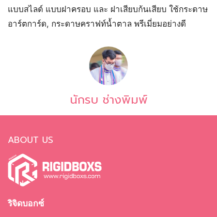
แบบสไลด์ แบบฝาครอบ และ ฝาเสียบก้นเสียบ ใช้กระดาษ
อาร์ตการ์ด, กระดาษคราฟท์น้ำตาล พรีเมี่ยมอย่างดี
นักรบ ช่างพิมพ์
ABOUT US
ริจิดบอกซ์