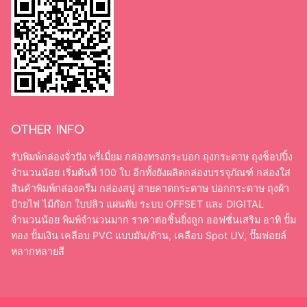
OTHER INFO
รับพิมพ์กล่องจั่วปัง พรี่เมี่ยม กล่องทรงกระบอก ถุงกระดาษ ถุงช็อปปิ้ง
จำนวนน้อย เริ่มต้นที่ 100 ใบ อีกทั้งยังผลิตกล่องบรรจุภัณฑ์ กล่องใส่
สินค้าพิมพ์กล่องครีม กล่องสบู่ สายคาดกระดาษ ปอกกระดาษ ถุงผ้า
ป้ายไฟ ไม้ก๊อก ใบปลิว แผ่นพับ ระบบ OFFSET และ DIGITAL
จำนวนน้อย พิมพ์จำนวนมาก ราคาต่อชิ้นยิ่งถูก ออฟชั่นเสริม อาทิ ปั้ม
ทอง ปั้มเงิน เคลือบ PVC แบบมัน/ด้าน, เคลือบ Spot UV, ปั๊มฟอยล์
หลากหลายสี