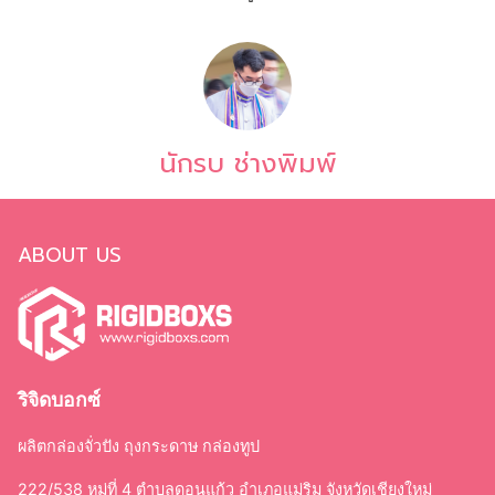
นักรบ ช่างพิมพ์
ABOUT US
ริจิดบอกซ์
ผลิตกล่องจั่วปัง ถุงกระดาษ กล่องทูป
222/538 หมู่ที่ 4 ตำบลดอนแก้ว อำเภอแม่ริม จังหวัดเชียงใหม่