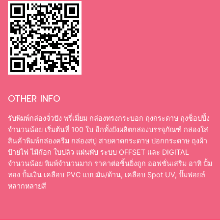
OTHER INFO
รับพิมพ์กล่องจั่วปัง พรี่เมี่ยม กล่องทรงกระบอก ถุงกระดาษ ถุงช็อปปิ้ง
จำนวนน้อย เริ่มต้นที่ 100 ใบ อีกทั้งยังผลิตกล่องบรรจุภัณฑ์ กล่องใส่
สินค้าพิมพ์กล่องครีม กล่องสบู่ สายคาดกระดาษ ปอกกระดาษ ถุงผ้า
ป้ายไฟ ไม้ก๊อก ใบปลิว แผ่นพับ ระบบ OFFSET และ DIGITAL
จำนวนน้อย พิมพ์จำนวนมาก ราคาต่อชิ้นยิ่งถูก ออฟชั่นเสริม อาทิ ปั้ม
ทอง ปั้มเงิน เคลือบ PVC แบบมัน/ด้าน, เคลือบ Spot UV, ปั๊มฟอยล์
หลากหลายสี