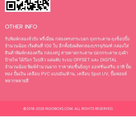
OTHER INFO
รับพิมพ์กล่องจั่วปัง พรี่เมี่ยม กล่องทรงกระบอก ถุงกระดาษ ถุงช็อปปิ้ง
จำนวนน้อย เริ่มต้นที่ 100 ใบ อีกทั้งยังผลิตกล่องบรรจุภัณฑ์ กล่องใส่
สินค้าพิมพ์กล่องครีม กล่องสบู่ สายคาดกระดาษ ปอกกระดาษ ถุงผ้า
ป้ายไฟ ไม้ก๊อก ใบปลิว แผ่นพับ ระบบ OFFSET และ DIGITAL
จำนวนน้อย พิมพ์จำนวนมาก ราคาต่อชิ้นยิ่งถูก ออฟชั่นเสริม อาทิ ปั้ม
ทอง ปั้มเงิน เคลือบ PVC แบบมัน/ด้าน, เคลือบ Spot UV, ปั๊มฟอยล์
หลากหลายสี
©2018-2026 RIGIDBOXS.COM. ALL RIGHTS RESERVED.