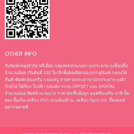
OTHER INFO
รับพิมพ์กล่องจั่วปัง พรี่เมี่ยม กล่องทรงกระบอก ถุงกระดาษ ถุงช็อปปิ้ง
จำนวนน้อย เริ่มต้นที่ 100 ใบ อีกทั้งยังผลิตกล่องบรรจุภัณฑ์ กล่องใส่
สินค้าพิมพ์กล่องครีม กล่องสบู่ สายคาดกระดาษ ปอกกระดาษ ถุงผ้า
ป้ายไฟ ไม้ก๊อก ใบปลิว แผ่นพับ ระบบ OFFSET และ DIGITAL
จำนวนน้อย พิมพ์จำนวนมาก ราคาต่อชิ้นยิ่งถูก ออฟชั่นเสริม อาทิ ปั้ม
ทอง ปั้มเงิน เคลือบ PVC แบบมัน/ด้าน, เคลือบ Spot UV, ปั๊มฟอยล์
หลากหลายสี