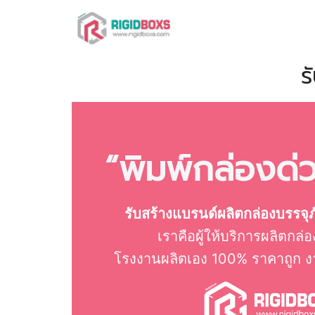
Skip
to
content
Se
ร
fo
“พิมพ์กล่องด่
รับสร้างแบรนด์ผลิตกล่องบรรจ
เราคือผู้ให้บริการผลิตกล่
โรงงานผลิตเอง 100% ราคาถูก ง