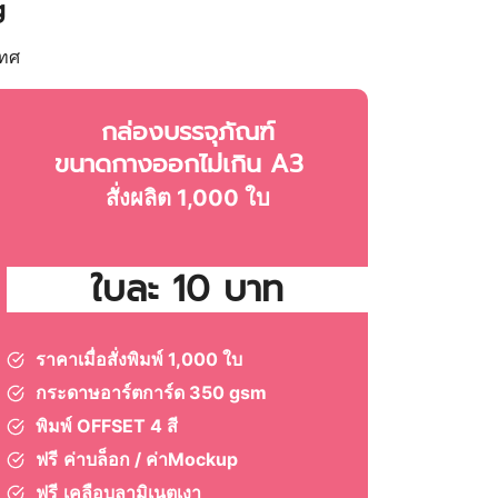
g
เทศ
กล่องบรรจุภัณฑ์
ขนาดกางออกไม่เกิน A3
สั่งผลิต 1,000 ใบ
ใบละ 10 บาท
ราคาเมื่อสั่งพิมพ์ 1,000 ใบ
กระดาษอาร์ตการ์ด 350 gsm
พิมพ์ OFFSET 4 สี
ฟรี
ค่าบล็อก / ค่าMockup
ฟรี
เคลือบลามิเนตเงา