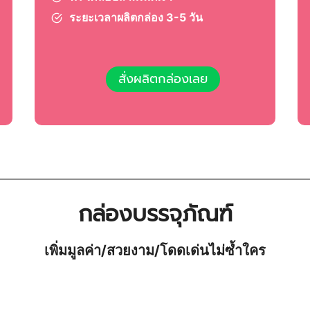
ระยะเวลาผลิตกล่อง 3-5 วัน
สั่งผลิตกล่องเลย
กล่องบรรจุภัณฑ์
เพิ่มมูลค่า/สวยงาม/โดดเด่นไม่ซ้ำใคร