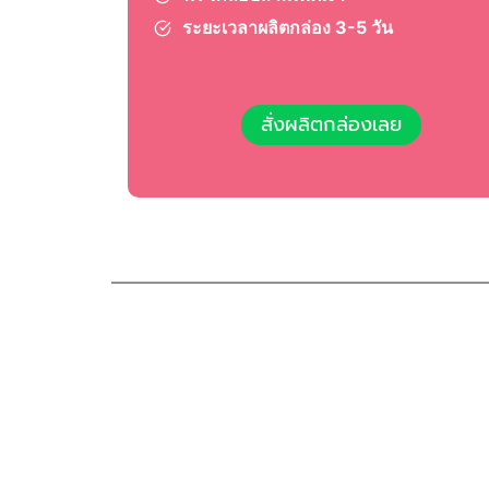
ระยะเวลาผลิตกล่อง 3-5 วัน
สั่งผลิตกล่องเลย