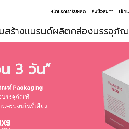
หน้าแรก
เรารับผลิต
สั่งซื้อสินค้า
เช็คโ
arch
ับสร้างแบรนด์ผลิตกล่องบรรจุภัณ
r:
วน 3 วัน”
ุภัณฑ์ Packaging
องบรรจุภัณฑ์
านครบจบในที่เดียว